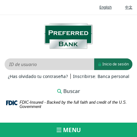
Home
Documents
(Opens
(O
English
中文
Skip
in
in
in
to
Portable
a
a
new
ne
main
Document
Preferred
Window)
Wi
content
Format
Bank
Skip
(PDF)
to
require
footer
Adobe
Acrobat
ID de usuario
Inicio de sesión
Reader
|
5.0
(Opens
(Op
¿Has olvidado tu contraseña?
Inscribirse: Banca personal
in
in
or
a
a
higher
Buscar
new
ne
to
Window)
Win
FDIC-Insured - Backed by the full faith and credit of the U.S.
view,download
Government
Adobe®
Acrobat
Reader.
MENU