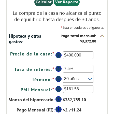
La compra de la casa no alcanza el punto
de equilibrio hasta después de 30 años.
*
Esta entrada es obligatoria.
Hipoteca y otros
Pago total mensual:
gastos:
$3,372.80
Precio de la casa
:
*
Ingresa
?
un
monto
?
Tasa de interés
:
*
Ingresa
entre
un
$0
?
Término
:
*
monto
y
entre
$250,000,000
?
PMI Mensual
:
*
Ingresa
0%
un
y
?
Monto del hipotecario
:
$387,755.10
monto
50%
entre
?
Pago Mensual (PI)
:
$2,711.24
$0.00