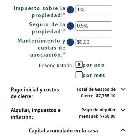
y
Impuesto sobre la
?
$5,000.00
propiedad
:
*
Ingresa
un
Seguro de la
?
monto
propiedad
:
*
Ingresa
entre
un
Mantenimiento y
?
0%
monto
cuotas de
y
entre
asociación
:
*
Ingresa
20%
0%
un
Ense&ntilde;e listado
por año
Enseñe listado
:
y
monto
10%
por mes
entre
-$20,000.00
Pago inicial y costos
y
Total de Gastos de
de cierre:
Cierre: $7,755.10
$20,000.00
Alquiler, impuestos e
Pago de alquiler
inflación:
mensual: $750.00
Capital acumulado en la casa