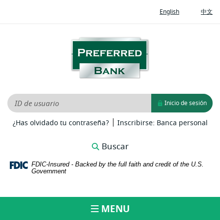
Home
Documents
(Opens
(O
English
中文
Skip
in
in
in
to
Portable
a
a
new
ne
main
Document
Preferred
Window)
Wi
content
Format
Bank
Skip
(PDF)
to
require
footer
Adobe
Acrobat
ID de usuario
Inicio de sesión
Reader
|
5.0
(Opens
(Op
¿Has olvidado tu contraseña?
Inscribirse: Banca personal
in
in
or
a
a
higher
Buscar
new
ne
to
Window)
Win
FDIC-Insured - Backed by the full faith and credit of the U.S.
view,download
Government
Adobe®
Acrobat
Reader.
MENU