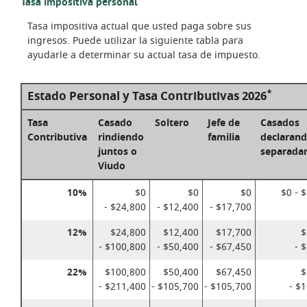
Tasa impositiva personal
Tasa impositiva actual que usted paga sobre sus
ingresos. Puede utilizar la siguiente tabla para
ayudarle a determinar su actual tasa de impuesto.
*
Estado Personal y Tasa Contributivas 2026
Tasa
Casado
Soltero
Jefe de
Casados
Contributiva
rindiendo
familia
declaran
juntos o
separada
Viudo
10%
$0
$0
$0
$0 - 
- $24,800
- $12,400
- $17,700
12%
$24,800
$12,400
$17,700
$
- $100,800
- $50,400
- $67,450
- 
22%
$100,800
$50,400
$67,450
$
- $211,400
- $105,700
- $105,700
- $