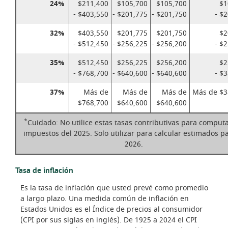
24%
$211,400
$105,700
$105,700
$1
- $403,550
- $201,775
- $201,750
- $
32%
$403,550
$201,775
$201,750
$2
- $512,450
- $256,225
- $256,200
- $
35%
$512,450
$256,225
$256,200
$2
- $768,700
- $640,600
- $640,600
- $
37%
Más de
Más de
Más de
Más de $3
$768,700
$640,600
$640,600
*
Cuidado: No utilice estas tasas contributivas para computa
impuestos del 2025. Solo utilizar para calcular estimados pa
2026.
Tasa de inflación
Es la tasa de inflación que usted prevé como promedio
a largo plazo. Una medida común de inflación en
Estados Unidos es el Índice de precios al consumidor
(CPI por sus siglas en inglés). De 1925 a 2024 el CPI